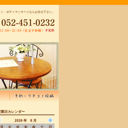
ョン・ボディマッサージならお任せ下さい。
営業日カレンダー
2026 年 8 月
月
火
水
木
金
土
日