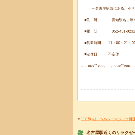
～名古屋駅西にある、小さな
■住 所 愛知県名古屋市中村区
■電 話 052-451-023
■営業時間 11：00～21：0
■定休日 不定休
…。oо○**○оo。…。oо○**○оo。
«
11/15(火)：ヘルシーマジック
名古屋駅近くのリラクゼ