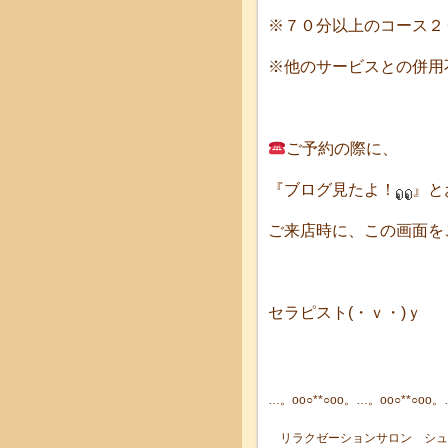
※７０分以上のコース２０
※他のサービスとの併用
ご予約の際に、
『ブログ見たよ！
』と
ご来店時に、この画面を
セラピスト(・ｖ・)ｙ
…。oо○**○оo。…。oо○**○оo。
リラクゼーションサロン シュ