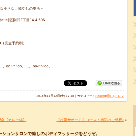
小さな、癒やしの場所～
則武2丁目14-4-606
2
0（完全予約制）
…。oо○**○оo。…。oо○**○оo。…
2016年11月12日(土) 17:18｜カテゴリー：
Healing(癒し)
,
アロマ
料理会【カレー編】
【妊活サポート】コース：初回のご感想♪
»
ーションサロンで癒しのボディマッサージをどうぞ。