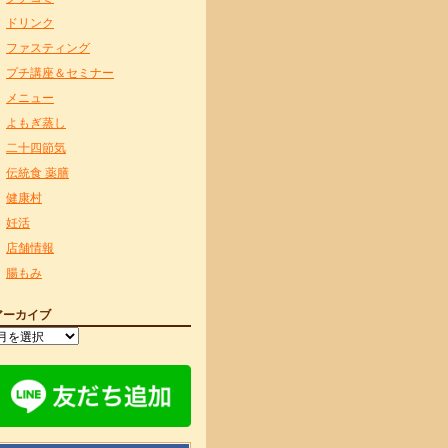
ドリンク
ファスティング
プチ講座＆セミナー
メニュー
よもぎ蒸し
二十四節気
伝統食 薬膳
健康村
妊活
店舗情報
腸もみ
アーカイブ
ア
ー
カ
イ
ブ