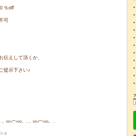
％off
不可
お伝えして頂くか、
ご提示下さい♪
…。oо○**○оo。…。oо○**○оo。…
シュ