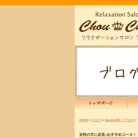
HOME
»
ブログ
»
Healing(癒し)
,
アロマ
»
女性の方に必見♪おすすめコース！