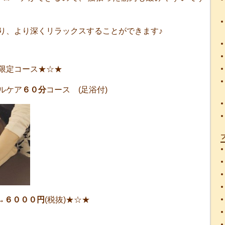
り、より深くリラックスすることができます♪
限定コース★☆★
ルケア
６０分
コース (足浴付)
→
６０００円
(税抜)★☆★