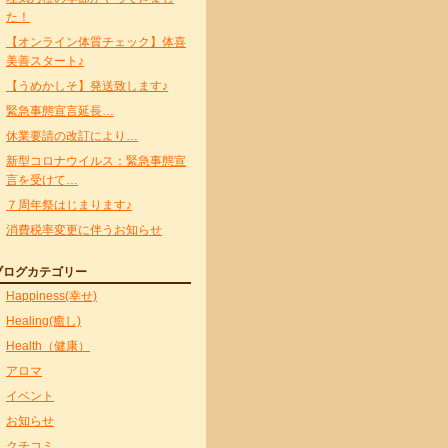
た！
【オンライン体質チェック】体喜
美善スタート♪
【うめかしそ】発送致します♪
緊急事態宣言延長…
休業要請の改訂により…
新型コロナウイルス：緊急事態宣
言を受けて…
７周年祭はじまります♪
消費税率変更に伴うお知らせ
ブログカテゴリー
Happiness(幸せ)
Healing(癒し)
Health（健康）
アロマ
イベント
お知らせ
クチコミ